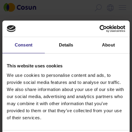
Beschermd: Aanmelden als teler
Zoete Groet 2026
Consent
Details
About
Deze inhoud is beschermd met een wachtwoord. Voer
hieronder je wachtwoord in om het te bekijken.
This website uses cookies
We use cookies to personalise content and ads, to
Wachtwoord:
provide social media features and to analyse our traffic.
We also share information about your use of our site with
our social media, advertising and analytics partners who
may combine it with other information that you’ve
provided to them or that they’ve collected from your use
of their services.
Onze doelstelling
Cosun produceert plantaardige voeding en