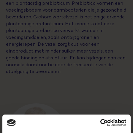
een plantaardig prebioticum. Prebiotica vormen een
voedingsbodem voor darmbacteriën die je gezondheid
bevorderen. Cichoreiwortelvezel is het enige erkende
plantaardige prebioticum. Het mooie is dat deze
plantaardige prebiotica verwerkt worden in
voedingsmiddelen, zoals ontbijtgranen en
energierepen. De vezel zorgt dus voor een
eindproduct met minder suiker, meer vezels, een
goede binding en structuur. En kan bijdragen aan een
normale darmfunctie door de frequentie van de
stoelgang te bevorderen.