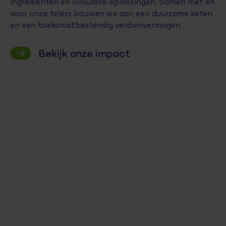
ingrediënten en circulaire oplossingen. Samen met en
voor onze telers bouwen we aan een duurzame keten
en een toekomstbestendig verdienvermogen.
Bekijk onze impact
Van
Hollandse
Eiwitisolaat
Reststroom
aardappel
met
Van
Bietenpulp
gewas
maken
neutrale
aardappel
wordt
wordt
we
smaak,
een
plantaardig
waardevol
krokante
goede
plantaardig
vis-/vleesvervanger
veevoer
friet
structuur
kaasalternatief
Ontdek meer
Ontdek meer
Ontdek meer
Ontdek meer
Ontdek meer