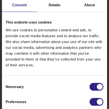
Consent
Details
About
This website uses cookies
We use cookies to personalise content and ads, to
provide social media features and to analyse our traffic.
We also share information about your use of our site with
Er is echt een sterke focus op
our social media, advertising and analytics partners who
minder suiker in
may combine it with other information that you’ve
voedingsmiddelen. En op
provided to them or that they’ve collected from your use
natuurlijke suikervervangers.
of their services.
De cichoreiwortel past perfect
bij beide trends.”
Consent
Brigitte Peters, Technical Sales Support bij Sensus
Necessary
Selection
Preferences