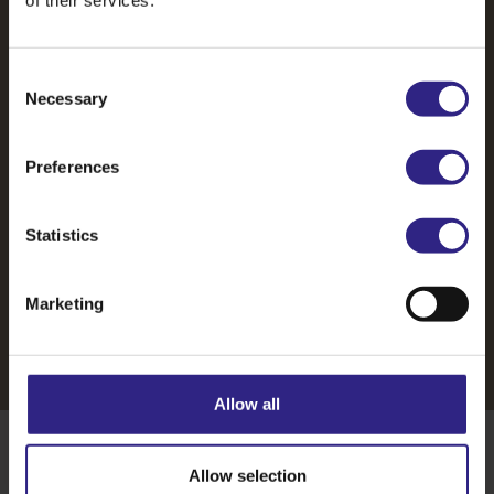
pracht van de sector zien.
Consent
Necessary
Selection
Preferences
Statistics
Marketing
Allow all
Wil je meer weten?
Allow selection