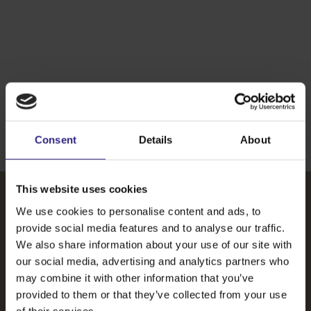
Reststroom
aardappel
Cichoreiwortelvezels
Bietenpulp
gewas
maken
een
Ontdek meer
Ontdek meer
wordt
wordt
we
boost
plantaardig
waardevol
krokante
voor
vis-/vleesvervanger
veevoer
friet
darmflora
Ontdek meer
Ontdek meer
Ontdek meer
Ontdek meer
scroll voor meer innovaties
Consent
Details
About
This website uses cookies
We use cookies to personalise content and ads, to
Mijn eerste oogst
provide social media features and to analyse our traffic.
Een inspirerend verhaal over samenwerking, innovatie
We also share information about your use of our site with
en de plantaardige toekomst. De film vormt een
our social media, advertising and analytics partners who
eerbetoon aan de vele generaties akkerbouwers die
may combine it with other information that you’ve
zich met passie inzetten voor onze
provided to them or that they’ve collected from your use
voedselvoorziening en laat daarmee de kracht en de
of their services.