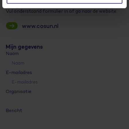
Vul onderstaand formulier in of ga naar de website.
www.cosun.nl
Mijn gegevens
Naam
E-mailadres
Organisatie
Bericht