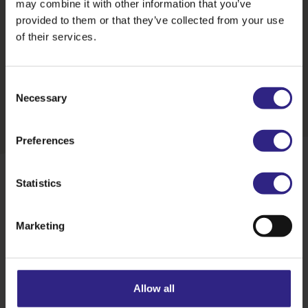
may combine it with other information that you’ve
thuisbezorgd is de vraag naar
provided to them or that they’ve collected from your use
krokante friet toegenomen. Die
of their services.
groei houdt al jarenlang aan.”
Lisette Metz, senior productmanager bij Aviko
Consent
Necessary
Selection
Preferences
Statistics
Duurzaamheid van friet
Marketing
In het innovatieproces speelt duurzaamheid een
belangrijke rol. We werken actief aan een
toekomstbestendige keten, waarbij innovaties altijd in
samenwerking met onze duurzaamheidsexperts
Allow all
worden ontwikkeld. Een frietje met schil is