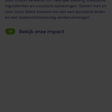
door Cosun verwerkt tot heerlijke voeding, voedzame
ingrediënten en circulaire oplossingen. Samen met en
voor onze telers bouwen we aan een duurzame keten
en een toekomstbestendig verdienvermogen.
Bekijk onze impact
Eiwitisolaat
Reststroom
Cichoreiwortelvezels
met
Van
Bietenpulp
gewas
een
neutrale
aardappel
wordt
wordt
boost
smaak,
een
plantaardig
waardevol
voor
goede
plantaardig
vis-/vleesvervanger
veevoer
darmflora
structuur
kaasalternatief
Ontdek meer
Ontdek meer
Ontdek meer
Ontdek meer
Ontdek meer