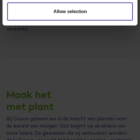
bijvoorbeeld duurzamer dan een frietje zonder schil,
omdat meer delen van de aardappel worden gebruikt.
Allow selection
En een krokant frietje is duurzamer dan een ‘gewoon’
frietje omdat er in de coating ook aardappel wordt
verwerkt.
Maak het
met plant
Bij Cosun geloven we in de kracht van planten voor
de wereld van morgen. Dat begint op de akkers van
onze telers. De gewassen die zij verbouwen worden