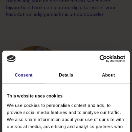
toepassing voor de perfecte match. We maken
bijvoorbeeld ook een plantaardig alternatief voor
kaas dat volledig gemaakt is uit aardappelen.
Consent
Details
About
This website uses cookies
We use cookies to personalise content and ads, to
provide social media features and to analyse our traffic.
We also share information about your use of our site with
Sinds de opkomst van
our social media, advertising and analytics partners who