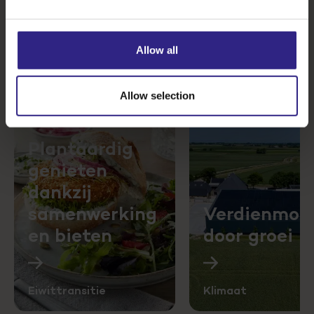
om de grote duurzaamheidsuitdagingen en
transities in economie en samenleving
daadkrachtig aan te pakken.
Allow all
Lees hoe we dat doen
Allow selection
Plantaardig
genieten
dankzij
samenwerking
Verdienmod
en bieten
door groei
Eiwittransitie
Klimaat