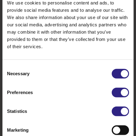
We use cookies to personalise content and ads, to
provide social media features and to analyse our traffic.
We also share information about your use of our site with
our social media, advertising and analytics partners who
may combine it with other information that you’ve
provided to them or that they’ve collected from your use
of their services.
Consent
Necessary
Selection
Preferences
Onze verhalen
Statistics
Met onze plant-based activiteiten en
innovatieve producttoepassingen helpen we
Marketing