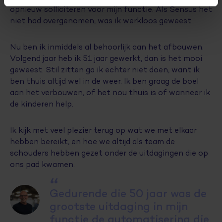
opnieuw solliciteren voor mijn functie. Als Sensus het
niet had overgenomen, was ik werkloos geweest.
Nu ben ik inmiddels al behoorlijk aan het afbouwen.
Volgend jaar heb ik 51 jaar gewerkt, dan is het mooi
geweest. Stil zitten ga ik echter niet doen, want ik
ben thuis altijd wel in de weer. Ik ben graag de boel
aan het verbouwen, of het nou thuis is of wanneer ik
de kinderen help.
Ik kijk met veel plezier terug op wat we met elkaar
hebben bereikt, en hoe we altijd als team de
schouders hebben gezet onder de uitdagingen die op
ons pad kwamen.
“
Gedurende die 50 jaar was de
grootste uitdaging in mijn
functie de automatisering die