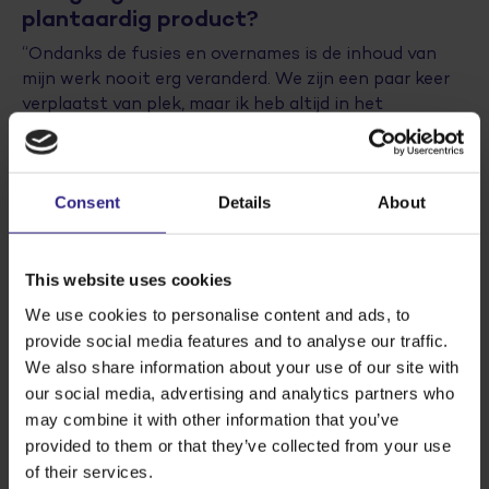
plantaardig product?
“Ondanks de fusies en overnames is de inhoud van
mijn werk nooit erg veranderd. We zijn een paar keer
verplaatst van plek, maar ik heb altijd in het
onderhoud van de machines gezeten. Wat mij trok in
het werk zijn dan ook de machines. Bij Sensus maken
we poeder van de inuline uit cichorei. Dat wordt
Consent
Details
About
vloeibaar bij ons aangevoerd, en wij drogen dat. Dat
zijn in feite dezelfde machines die je gebruikt om
melkpoeder te produceren.”
This website uses cookies
Wat vind je het leukste van je werk?
We use cookies to personalise content and ads, to
provide social media features and to analyse our traffic.
“Er is hier geen dag hetzelfde. Mijn werk houdt in dat
We also share information about your use of our site with
ik storingen aan machines oplos. Ik vind het leuk om
our social media, advertising and analytics partners who
iemand anders vooruit te helpen. Gelukkig zijn er niet
may combine it with other information that you’ve
alleen storingen te verhelpen, er is altijd wel wat
provided to them or that they’ve collected from your use
anders te doen. Bijvoorbeeld voorbereidend werk voor
of their services.
groot onderhoud. Gedurende die 50 jaar was de