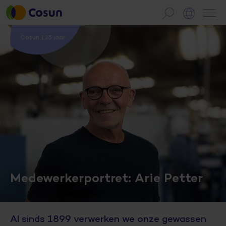
Cosun 125 jaar
Medewerkerportret: Arie Petter
Al sinds 1899 verwerken we onze gewassen