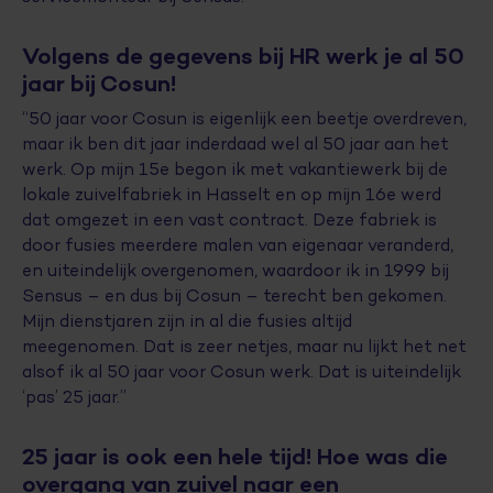
Volgens de gegevens bij HR werk je al 50
jaar bij Cosun!
“50 jaar voor Cosun is eigenlijk een beetje overdreven
,
maar ik ben dit jaar inderdaad wel
al 50 jaar aan het
werk. Op mijn 15
e
begon ik met vakantiewerk bij de
lokale zuivelfabriek in Hasselt en op mijn 16
e
werd
dat omgezet in een vast contract. De
ze
fabriek is
door fusies meerdere malen van eigenaar veranderd,
en uiteindelijk overgenomen
, waardoor ik
in 1999 bij
Sensus – en dus
bij
Cosun
–
terecht
ben
gekomen.
Mijn dienstjaren zijn in al die fusies altijd
meegenomen. Dat is zeer netjes, maar nu lijkt het net
alsof ik al 50 jaar voor Cosun werk. Dat is uiteindelijk
‘
pas
’
25 jaar.”
25 jaar is ook een hele tijd! Hoe was die
overgang van zuivel naar een