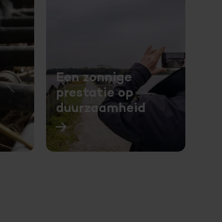
Een zonnige
prestatie op
duurzaamheid