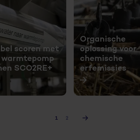
Organische
bel scoren met
oplossing voor
 warmtepomp
chemische
nen SCO2RE+
erfemissies
1
2