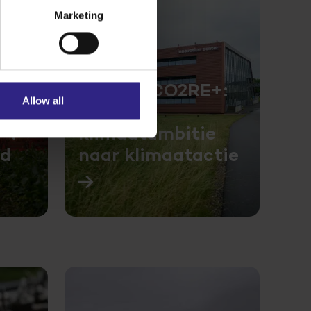
Marketing
Cosun SCO2RE+:
Allow all
Van
+:
klimaatambitie
ld
naar klimaatactie