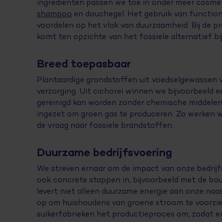
ingrediënten passen we toe in onder meer cosmet
shampoo
en douchegel. Het gebruik van function
voordelen op het vlak van duurzaamheid. Bij de p
komt ten opzichte van het fossiele alternatief b
Breed toepasbaar
Plantaardige grondstoffen uit voedselgewassen v
verzorging. Uit cichorei winnen we bijvoorbeeld 
gereinigd kan worden zonder chemische middele
ingezet om groen gas te produceren. Zo werken 
de vraag naar fossiele brandstoffen.
Duurzame bedrijfsvoering
We streven ernaar om de impact van onze bedrijfs
ook concrete stappen in, bijvoorbeeld met de b
levert niet alleen duurzame energie aan onze naa
op om huishoudens van groene stroom te voorzi
suikerfabrieken het productieproces om, zodat er 