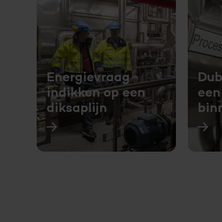
Energievraag
Dub
indikken op een
een
diksaplijn
bin