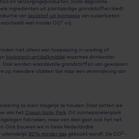
ica en verzorgingsproducten, zoals dagcrème,
ele ingrediënten uit plantaardige grondstoffen biedt
roductie van
koolstof uit biomassa
van suikerbieten
2
ijvoorbeeld veel minder CO
vrij.
inden niet alleen een toepassing in voeding of
een
biologisch antikalkmiddel
waarmee drinkwater
n. Ook worden waardevolle grondstoffen van gewassen
we op meerdere vlakken toe naar een vermindering van
voering zo klein mogelijk te houden. Daar zetten we
ouw van het
Cosun Solar Park
. Dit zonnepanelenpark
stgelegen fabrieken, maar een deel gaat ook het net
en. Ook bouwen we in twee Nederlandse
2
uiteindelijk
50% minder gas
gebruikt wordt. De CO
-