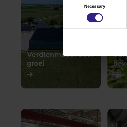
Necessary
Selection
Verdienmodel door
Van
groei
bek