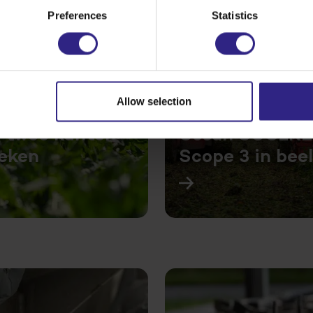
Preferences
Statistics
Allow selection
 twee kanten
Cosun SCO2RE
eken
Scope 3 in bee