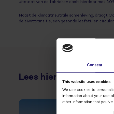
uitstoot van de fabrieken daalt hierdoor met 40
Naast de klimaatneutrale samenleving, draagt Co
de
eiwittransitie
, een
gezonde leefstijl
en
circular
Consent
Lees hier hoe we dit d
This website uses cookies
We use cookies to personalis
information about your use of
other information that you’ve
Consent