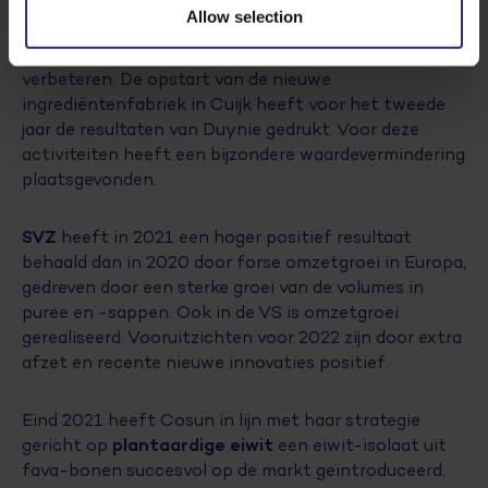
Allow selection
Duynie Group
heeft in haar onderdelen Duynie Feed
en Agri Bio Source het resultaat in 2021 kunnen
verbeteren. De opstart van de nieuwe
ingrediëntenfabriek in Cuijk heeft voor het tweede
jaar de resultaten van Duynie gedrukt. Voor deze
activiteiten heeft een bijzondere waardevermindering
plaatsgevonden.
SVZ
heeft in 2021 een hoger positief resultaat
behaald dan in 2020 door forse omzetgroei in Europa,
gedreven door een sterke groei van de volumes in
puree en -sappen. Ook in de VS is omzetgroei
gerealiseerd. Vooruitzichten voor 2022 zijn door extra
afzet en recente nieuwe innovaties positief.
Eind 2021 heeft Cosun in lijn met haar strategie
plantaardige eiwit
gericht op
een eiwit-isolaat uit
fava-bonen succesvol op de markt geïntroduceerd.