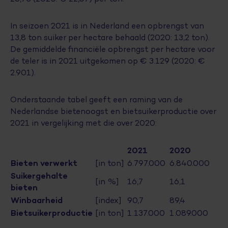
In seizoen 2021 is in Nederland een opbrengst van
13,8 ton suiker per hectare behaald (2020: 13,2 ton).
De gemiddelde financiële opbrengst per hectare voor
de teler is in 2021 uitgekomen op € 3.129 (2020: €
2.901).
Onderstaande tabel geeft een raming van de
Nederlandse bietenoogst en bietsuikerproductie over
2021 in vergelijking met die over 2020:
2021
2020
Bieten verwerkt
[in ton]
6.797.000
6.840.000
Suikergehalte
[in %]
16,7
16,1
bieten
Winbaarheid
[index]
90,7
89,4
Bietsuikerproductie
[in ton]
1.137.000
1.089.000