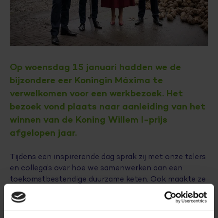
Op woensdag 15 januari hadden we de
bijzondere eer Koningin Máxima te
verwelkomen voor een werkbezoek. Het
bezoek vond plaats naar aanleiding van het
winnen van de Koning Willem I-prijs
afgelopen jaar.
Tijdens een inspirerende dag sprak zij met onze telers
en collega’s over hoe we samenwerken aan een
toekomstbestendige duurzame keten. Ook maakte ze
in het Cosun innovation centre kennis met een
aantal van onze plantaardige innovaties.