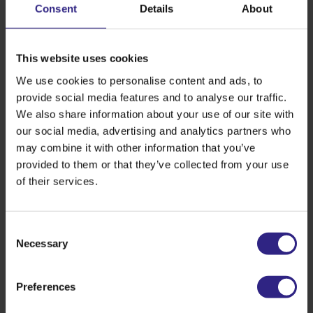
Consent
Details
About
De aanwezigheid van Klaas Knot, voorzitter van de
Koning Willem I-prijs, Ina Adema, Commissaris van de
Koning en Ruud van de Belt, burgemeester van
This website uses cookies
Steenbergen maakte het bezoek extra bijzonder.
We use cookies to personalise content and ads, to
provide social media features and to analyse our traffic.
Bekijk hier de video van dit koninklijke bezoek:
We also share information about your use of our site with
our social media, advertising and analytics partners who
may combine it with other information that you’ve
provided to them or that they’ve collected from your use
of their services.
Consent
Necessary
Selection
Preferences