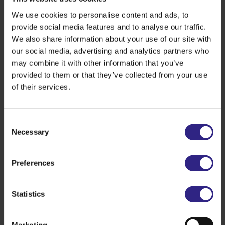
We use cookies to personalise content and ads, to
provide social media features and to analyse our traffic.
We also share information about your use of our site with
our social media, advertising and analytics partners who
may combine it with other information that you’ve
provided to them or that they’ve collected from your use
of their services.
Ketenoptimalisatie
Consent
Aan de deal doen ook veredelaars mee zoals KeyGene
Necessary
Selection
en Limagrain. Samen met onderzoeks- en
onderwijsinstellingen zoals het Louis Bolk Instituut,
Wageningen University & Research, HAS hogeschool
Preferences
en Aeres wordt gewerkt aan de ontwikkeling van
nieuwe rassen die op Nederlandse bodem beter
Statistics
gedijen. Ook wordt gekeken naar het leveren van
producten die goed aansluiten bij de wensen van
verwerkers en consumenten. De realisatie van
Marketing